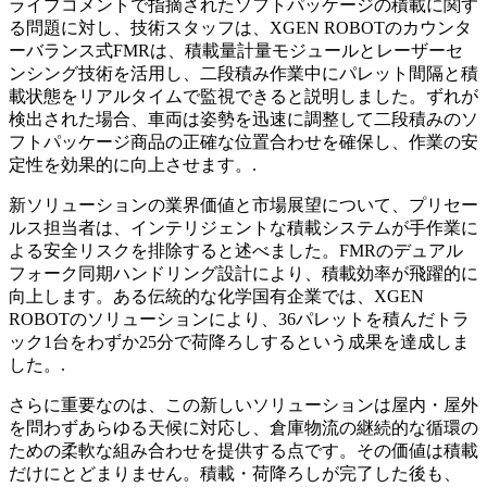
ライブコメントで指摘されたソフトパッケージの積載に関す
る問題に対し、技術スタッフは、XGEN ROBOTのカウンタ
ーバランス式FMRは、積載量計量モジュールとレーザーセ
ンシング技術を活用し、二段積み作業中にパレット間隔と積
載状態をリアルタイムで監視できると説明しました。ずれが
検出された場合、車両は姿勢を迅速に調整して二段積みのソ
フトパッケージ商品の正確な位置合わせを確保し、作業の安
定性を効果的に向上させます。.
新ソリューションの業界価値と市場展望について、プリセー
ルス担当者は、インテリジェントな積載システムが手作業に
よる安全リスクを排除すると述べました。FMRのデュアル
フォーク同期ハンドリング設計により、積載効率が飛躍的に
向上します。ある伝統的な化学国有企業では、XGEN
ROBOTのソリューションにより、36パレットを積んだトラ
ック1台をわずか25分で荷降ろしするという成果を達成しま
した。.
さらに重要なのは、この新しいソリューションは屋内・屋外
を問わずあらゆる天候に対応し、倉庫物流の継続的な循環の
ための柔軟な組み合わせを提供する点です。その価値は積載
だけにとどまりません。積載・荷降ろしが完了した後も、