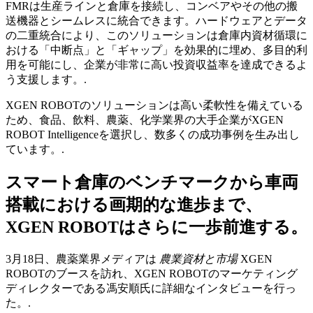
FMRは生産ラインと倉庫を接続し、コンベアやその他の搬
送機器とシームレスに統合できます。ハードウェアとデータ
の二重統合により、このソリューションは倉庫内資材循環に
おける「中断点」と「ギャップ」を効果的に埋め、多目的利
用を可能にし、企業が非常に高い投資収益率を達成できるよ
う支援します。.
XGEN ROBOTのソリューションは高い柔軟性を備えている
ため、食品、飲料、農薬、化学業界の大手企業がXGEN
ROBOT Intelligenceを選択し、数多くの成功事例を生み出し
ています。.
スマート倉庫のベンチマークから車両
搭載における画期的な進歩まで、
XGEN ROBOTはさらに一歩前進する。
3月18日、農薬業界メディアは
農業資材と市場
XGEN
ROBOTのブースを訪れ、XGEN ROBOTのマーケティング
ディレクターである馮安順氏に詳細なインタビューを行っ
た。.