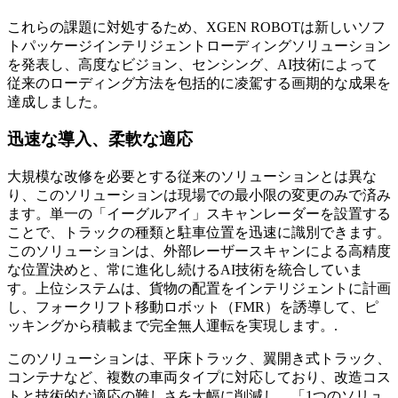
これらの課題に対処するため、XGEN ROBOTは新しいソフ
トパッケージインテリジェントローディングソリューション
を発表し、高度なビジョン、センシング、AI技術によって
従来のローディング方法を包括的に凌駕する画期的な成果を
達成しました。
迅速な導入、柔軟な適応
大規模な改修を必要とする従来のソリューションとは異な
り、このソリューションは現場での最小限の変更のみで済み
ます。単一の「イーグルアイ」スキャンレーダーを設置する
ことで、トラックの種類と駐車位置を迅速に識別できます。
このソリューションは、外部レーザースキャンによる高精度
な位置決めと、常に進化し続けるAI技術を統合していま
す。上位システムは、貨物の配置をインテリジェントに計画
し、フォークリフト移動ロボット（FMR）を誘導して、ピ
ッキングから積載まで完全無人運転を実現します。.
このソリューションは、平床トラック、翼開き式トラック、
コンテナなど、複数の車両タイプに対応しており、改造コス
トと技術的な適応の難しさを大幅に削減し、「1つのソリュ