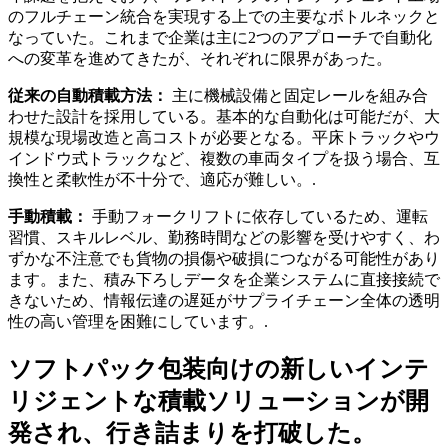
のフルチェーン統合を実現する上での主要なボトルネックと
なっていた。これまで企業は主に2つのアプローチで自動化
への変革を進めてきたが、それぞれに限界があった。
従来の自動積載方法：
主に機械設備と固定レールを組み合
わせた設計を採用している。基本的な自動化は可能だが、大
規模な現場改造と高コストが必要となる。平床トラックやウ
インドウ式トラックなど、複数の車両タイプを扱う場合、互
換性と柔軟性が不十分で、適応が難しい。.
手動積載：
手動フォークリフトに依存しているため、運転
習慣、スキルレベル、勤務時間などの影響を受けやすく、わ
ずかな不注意でも貨物の損傷や破損につながる可能性があり
ます。また、積み下ろしデータを企業システムに直接接続で
きないため、情報伝達の遅延がサプライチェーン全体の透明
性の高い管理を困難にしています。.
ソフトパック包装向けの新しいインテ
リジェントな積載ソリューションが開
発され、行き詰まりを打破した。